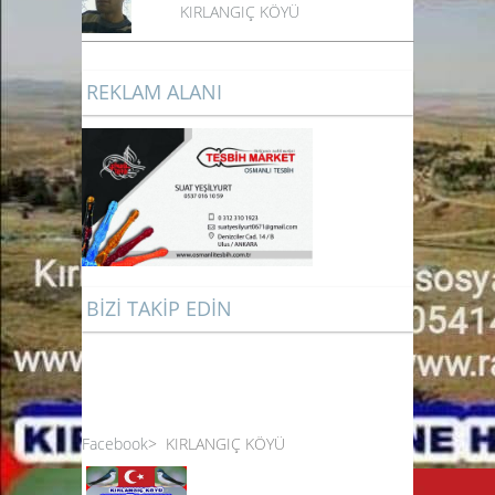
KIRLANGIÇ KÖYÜ
REKLAM ALANI
BİZİ TAKİP EDİN
Facebook
>
KIRLANGIÇ KÖYÜ