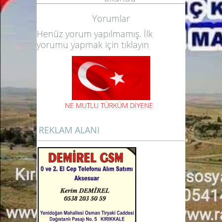
Yorumlar
Henüz yorum yapılmamış. İlk
yorumu yapmak için
tıklayın
NE
MUTLU TÜRKÜM DİYENE
REKLAM ALANI