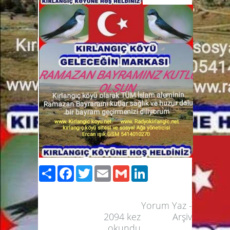
Paylaş
Facebook
Twitter
Email
Gmail
LinkedIn
Yorum Yaz
-
2094
kez
Arşiv
okundu