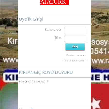
ATATÜRK
Üyelik Girişi
Kullanıcı adı
Şifre
Parolamı unuttum
Üye olmak istiyorum
KIRLANGIÇ KÖYÜ DUYURU
ACİL SATILIK TARLA BAĞ
BAHÇE ARANMAKTADIR