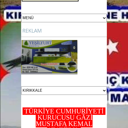
REKLAM
TÜRKİYE CUMHURİYETİ
KURUCUSU GÂZİ
MUSTAFA KEMAL