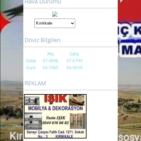
Hava Durumu
Döviz Bilgileri
Alış
Satış
Dolar
47.4896
47.6799
Euro
54.7365
54.9559
REKLAM