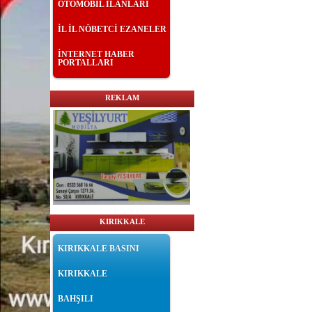
OTOMOBİL İLANLARI
İL İL NÖBETCİ EZANELER
İNTERNET HABER
PORTALLARI
REKLAM
KIRIKKALE
KIRIKKALE BASINI
KIRIKKALE
BAHŞILI