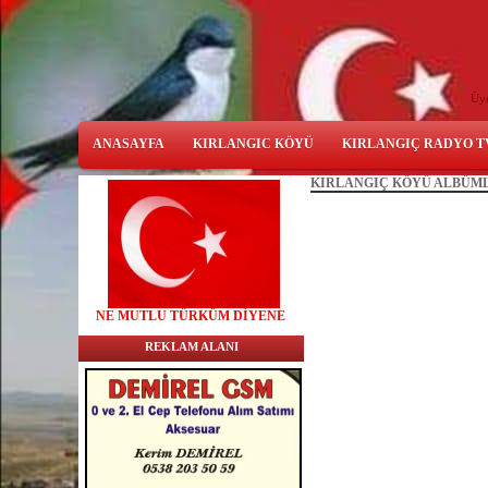
Üy
ANASAYFA
KIRLANGIC KÖYÜ
KIRLANGIÇ RADYO T
KIRLANGIÇ KÖYÜ ALBÜM
NE
MUTLU TÜRKÜM DİYENE
REKLAM ALANI