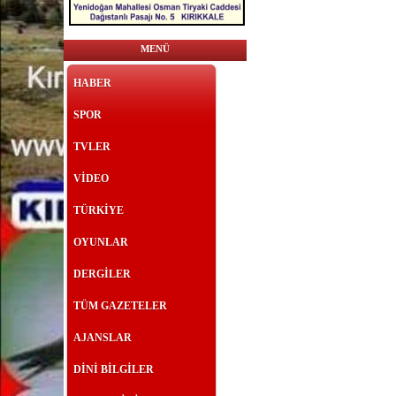
MENÜ
HABER
SPOR
TVLER
VİDEO
TÜRKİYE
OYUNLAR
DERGİLER
TÜM GAZETELER
AJANSLAR
DİNİ BİLGİLER