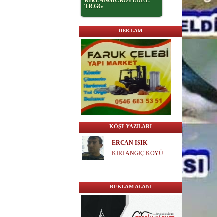
KİRLANGİCKOYUNET.
TR.GG
REKLAM
KÖŞE YAZILARI
ERCAN IŞIK
KIRLANGIÇ KÖYÜ
REKLAM ALANI