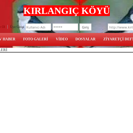
KIRLANGIÇ KÖYÜ
e Ol
Üye Girişi
V HABER
FOTO GALERİ
VİDEO
DOSYALAR
ZİYARETÇİ DEF
LERİ