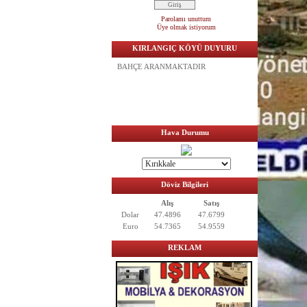
Parolamı unuttum
Üye olmak istiyorum
KIRLANGIÇ KÖYÜ DUYURU
ACİL SATILIK TARLA BAĞ
BAHÇE ARANMAKTADIR
Hava Durumu
Döviz Bilgileri
Alış
Satış
Dolar
47.4896
47.6799
Euro
54.7365
54.9559
REKLAM