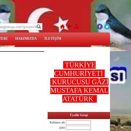
TERİ
HAKIMIZDA
İLETİŞİM
TÜRKİYE
CUMHURİYETİ
KURUCUSU GÂZİ
MUSTAFA KEMAL
ATATÜRK
Üyelik Girişi
Kullanıcı adı
Şifre