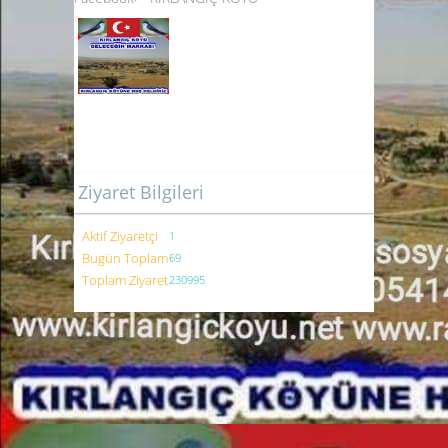
Ziyaret Bilgileri
Aktif Ziyaretçi
1
Bugün Toplam
69
Toplam Ziyaret
230995