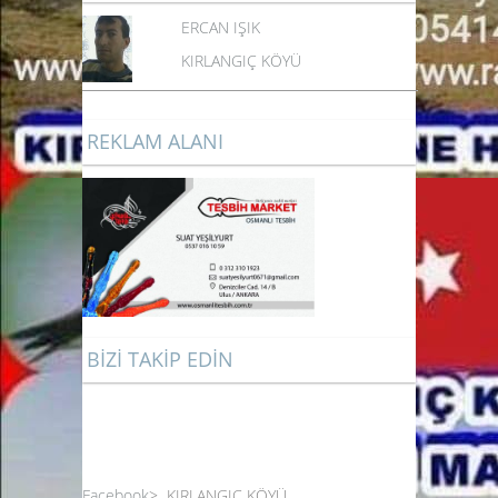
ERCAN IŞIK
KIRLANGIÇ KÖYÜ
REKLAM ALANI
BİZİ TAKİP EDİN
Facebook
>
KIRLANGIÇ KÖYÜ