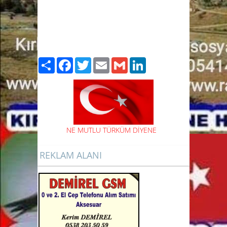
Paylaş
Facebook
Twitter
Email
Gmail
LinkedIn
NE
MUTLU TÜRKÜM DİYENE
REKLAM ALANI