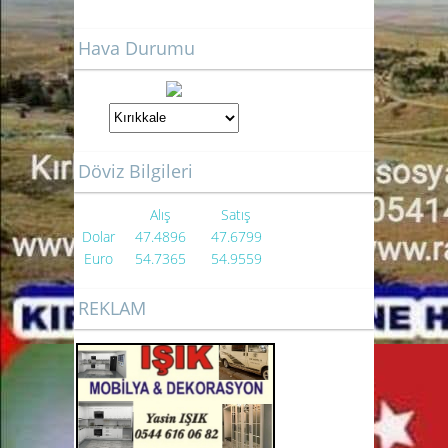
Hava Durumu
Döviz Bilgileri
Alış
Satış
Dolar
47.4896
47.6799
Euro
54.7365
54.9559
REKLAM