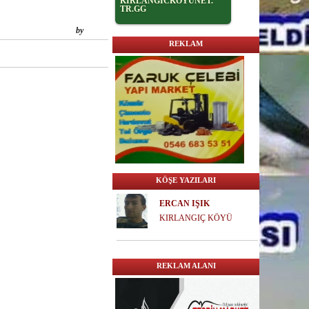
KİRLANGİCKOYUNET.
TR.GG
by
REKLAM
KÖŞE YAZILARI
ERCAN IŞIK
KIRLANGIÇ KÖYÜ
REKLAM ALANI