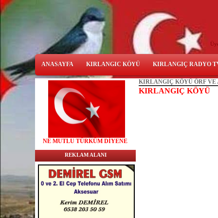
Üy
ANASAYFA
KIRLANGIC KÖYÜ
KIRLANGIÇ RADYO T
KIRLANGIÇ KÖYÜ ÖRF VE
KIRLANGIÇ KÖYÜ
NE
MUTLU TÜRKÜM DİYENE
REKLAM ALANI