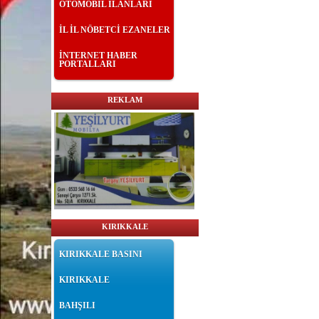
OTOMOBİL İLANLARI
İL İL NÖBETCİ EZANELER
İNTERNET HABER
PORTALLARI
REKLAM
KIRIKKALE
KIRIKKALE BASINI
KIRIKKALE
BAHŞILI