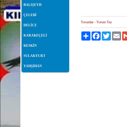
BALIŞEYH
ÇELEBİ
Yorumlar
-
Yorum Yaz
DELİCE
Paylaş
Facebook
Twitter
Ema
KARAKEÇELİ
KESKİN
SULAKYURT
YAHŞİHAN