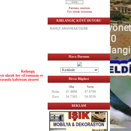
Parolamı unuttum
Üye olmak istiyorum
KIRLANGIÇ KÖYÜ DUYURU
ACİL SATILIK TARLA BAĞ
BAHÇE ARANMAKTADIR
Hava Durumu
Kırlangıç
köyü olarak her yıl ramazan ve
Döviz Bilgileri
rasında kabristan ziyareti
Alış
Satış
Dolar
47.4896
47.6799
.net
Euro
54.7365
54.9559
REKLAM