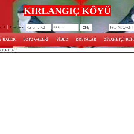
KIRLANGIÇ KÖYÜ
e Ol
Üye Girişi
V HABER
FOTO GALERİ
VİDEO
DOSYALAR
ZİYARETÇİ DEF
 ADETLER