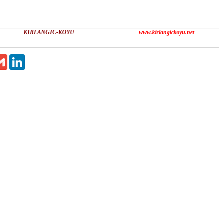
KIRLANGIC-KOYU
www.kirlangickoyu.net
il
Gmail
LinkedIn