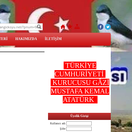
TERİ
HAKIMIZDA
İLETİŞİM
TÜRKİYE
CUMHURİYETİ
KURUCUSU GÂZİ
MUSTAFA KEMAL
ATATÜRK
Üyelik Girişi
Kullanıcı adı
Şifre