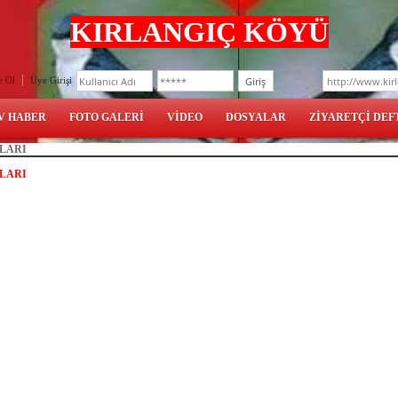
KIRLANGIÇ KÖYÜ
e Ol
Üye Girişi
V HABER
FOTO GALERİ
VİDEO
DOSYALAR
ZİYARETÇİ DEF
LARI
LARI