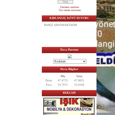
Parolamı unuttum
Üye olmak istiyorum
KIRLANGIÇ KÖYÜ DUYURU
ACİL SATILIK TARLA BAĞ
BAHÇE ARANMAKTADIR
Hava Durumu
Döviz Bilgileri
Alış
Satış
Dolar
47.4723
47.6625
Euro
54.7972
55.0168
REKLAM