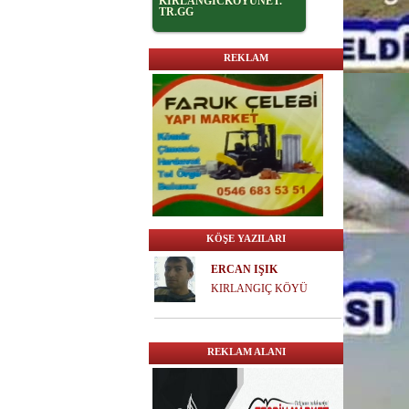
KİRLANGİCKOYUNET.
TR.GG
REKLAM
KÖŞE YAZILARI
ERCAN IŞIK
KIRLANGIÇ KÖYÜ
REKLAM ALANI