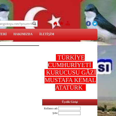
TERİ
HAKIMIZDA
İLETİŞİM
TÜRKİYE
CUMHURİYETİ
KURUCUSU GÂZİ
MUSTAFA KEMAL
ATATÜRK
Üyelik Girişi
Kullanıcı adı
Şifre