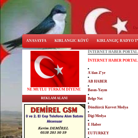
Üy
ANASAYFA
KIRLANGIC KÖYÜ
KIRLANGIÇ RADYO T
İNTERNET HABER PORTAL
İNTERNET HABER PORTAL
A'dan Z'ye
AB HABER
NE
MUTLU TÜRKÜM DİYENE
Basın-Yayın
REKLAM ALANI
Belge Net
Döndürcü Kuvvet Medya
Digi Medya
E Haber
EUTURKEY