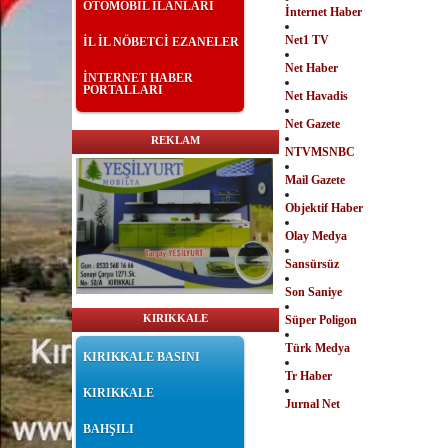
OTOMOBİL İLANLARI
İnternet Haber
Net1 TV
İL İL NÖBETCİ EZANELER
Net Haber
İNTERNET HABER
PORTALLARI
Net Havadis
Net Gazete
REKLAM
NTVMSNBC
Mail Gazete
Objektif Haber
Olay Medya
Sansürsüz
Son Saniye
KIRIKKALE
Süper Poligon
Türk Medya
KIRIKKALE BASINI
Tr Haber
KIRIKKALE
Jurnal Net
BAHŞILI