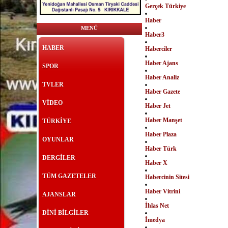
Gerçek Türkiye
Haber
MENÜ
Haber3
HABER
Haberciler
Haber Ajans
SPOR
Haber Analiz
TVLER
Haber Gazete
VİDEO
Haber Jet
Haber Manşet
TÜRKİYE
Haber Plaza
OYUNLAR
Haber Türk
DERGİLER
Haber X
TÜM GAZETELER
Habercinin Sitesi
Haber Vitrini
AJANSLAR
İhlas Net
DİNİ BİLGİLER
İmedya