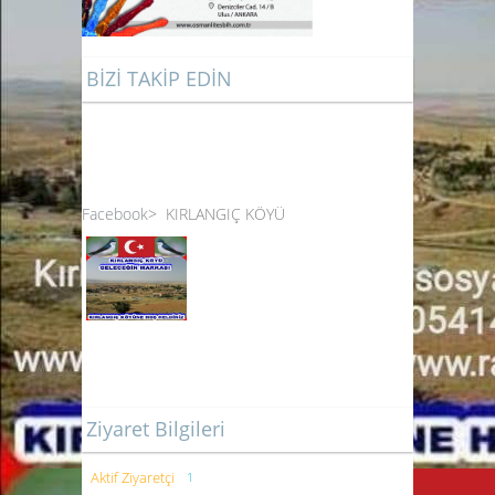
BİZİ TAKİP EDİN
Facebook
>
KIRLANGIÇ KÖYÜ
Ziyaret Bilgileri
Aktif Ziyaretçi
1