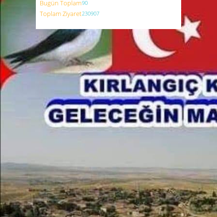
Bugün Toplam
90
Toplam Ziyaret
230907