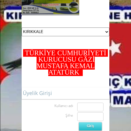
TÜRKİYE CUMHURİYETİ
KURUCUSU GÂZİ
MUSTAFA KEMAL
ATATÜRK
Üyelik Girişi
Kullanıcı adı
Şifre