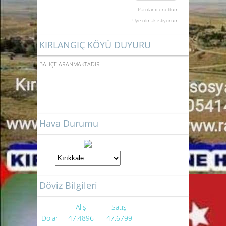
Parolamı unuttum
Üye olmak istiyorum
KIRLANGIÇ KÖYÜ DUYURU
ACİL SATILIK TARLA BAĞ
BAHÇE ARANMAKTADIR
Hava Durumu
Döviz Bilgileri
Alış
Satış
Dolar
47.4896
47.6799