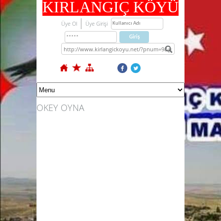
KIRLANGIÇ KÖYÜ
Üye Ol
Üye Girişi
OKEY OYNA