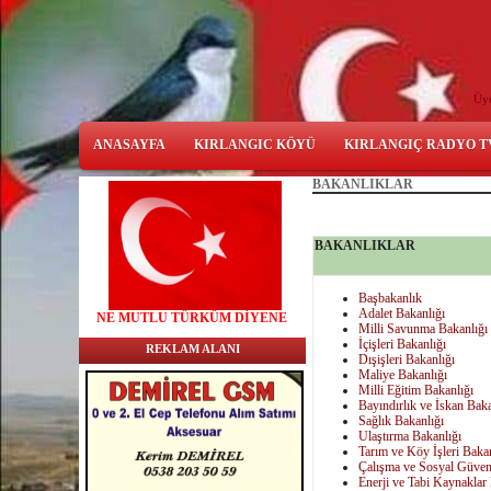
Üy
ANASAYFA
KIRLANGIC KÖYÜ
KIRLANGIÇ RADYO T
BAKANLIKLAR
BAKANLIKLAR
Başbakanlık
Adalet Bakanlığı
NE
MUTLU TÜRKÜM DİYENE
Milli Savunma Bakanlığı
İçişleri Bakanlığı
REKLAM ALANI
Dışişleri Bakanlığı
Maliye Bakanlığı
Milli Eğitim Bakanlığı
Bayındırlık ve İskan Baka
Sağlık Bakanlığı
Ulaştırma Bakanlığı
Tarım ve Köy İşleri Bakan
Çalışma ve Sosyal Güven
Enerji ve Tabi Kaynaklar