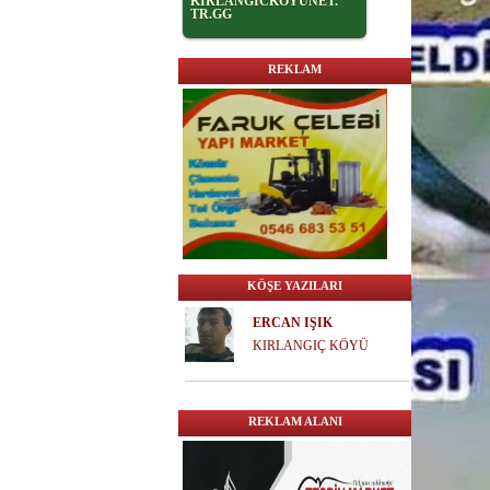
KİRLANGİCKOYUNET.
TR.GG
REKLAM
KÖŞE YAZILARI
ERCAN IŞIK
KIRLANGIÇ KÖYÜ
REKLAM ALANI