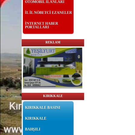
OTOMOBİL İLANLARI
İL İL NÖBETCİ EZANELER
İNTERNET HABER
PORTALLARI
REKLAM
KIRIKKALE
KIRIKKALE BASINI
KIRIKKALE
BAHŞILI