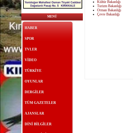
Kültür Bakanlığı
Turizm Bakanlığı
Orman Bakanlığı
Çevre Bakanlığı
MENÜ
HABER
SPOR
TVLER
VİDEO
TÜRKİYE
OYUNLAR
DERGİLER
TÜM GAZETELER
AJANSLAR
DİNİ BİLGİLER