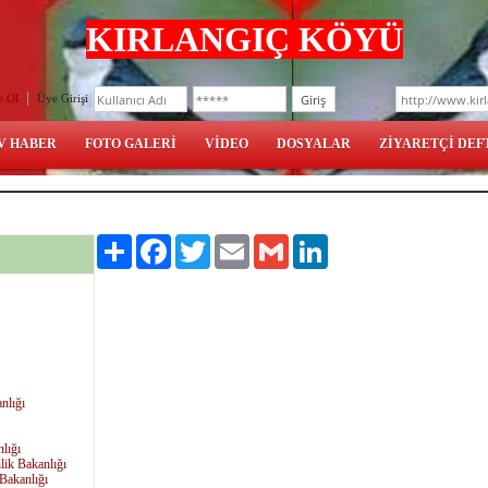
KIRLANGIÇ KÖYÜ
e Ol
Üye Girişi
V HABER
FOTO GALERİ
VİDEO
DOSYALAR
ZİYARETÇİ DEF
Paylaş
Facebook
Twitter
Email
Gmail
LinkedIn
nlığı
lığı
lik Bakanlığı
 Bakanlığı