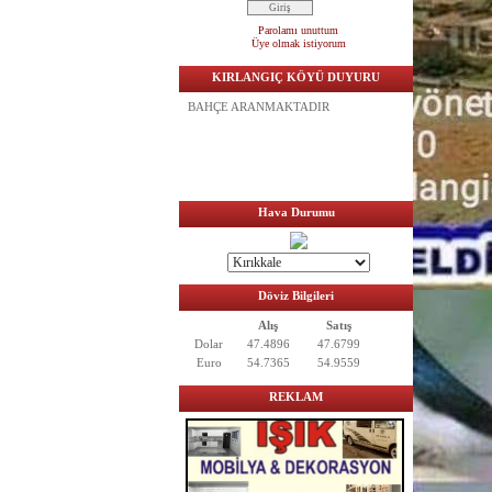
Parolamı unuttum
Üye olmak istiyorum
KIRLANGIÇ KÖYÜ DUYURU
ACİL SATILIK TARLA BAĞ
BAHÇE ARANMAKTADIR
Hava Durumu
Döviz Bilgileri
Alış
Satış
Dolar
47.4896
47.6799
Euro
54.7365
54.9559
REKLAM