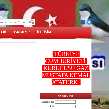
TERİ
HAKIMIZDA
İLETİŞİM
TÜRKİYE
CUMHURİYETİ
KURUCUSU GÂZİ
MUSTAFA KEMAL
ATATÜRK
Üyelik Girişi
Kullanıcı adı
Şifre